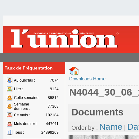
Taux de Fréquentation
Downloads Home
Aujourd'hui :
7074
N4044_30_06_
Hier :
9124
Cette semaine :
89812
Semaine
77368
dernière :
Documents
Ce mois :
102184
Mois dernier :
447011
Name
Da
Order by :
|
Tous :
24898269