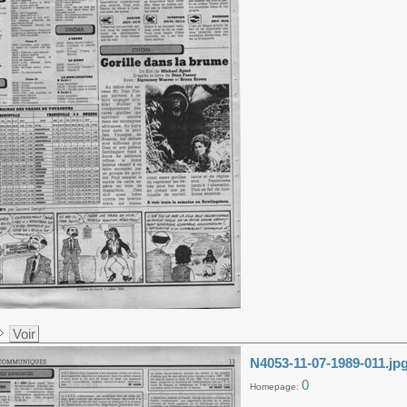
Voir
N4053-11-07-1989-011.jp
0
Homepage: