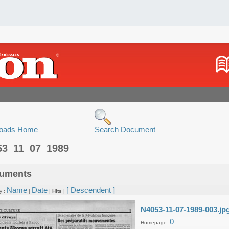
oads Home
Search Document
53_11_07_1989
uments
Name
Date
[ Descendent ]
y :
|
|
Hits
|
N4053-11-07-1989-003.jp
0
Homepage: