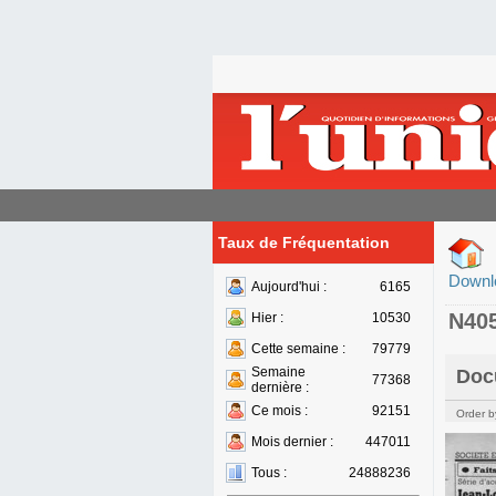
Taux de Fréquentation
Downl
Aujourd'hui :
6165
N40
Hier :
10530
Cette semaine :
79779
Semaine
Doc
77368
dernière :
Ce mois :
92151
Order b
Mois dernier :
447011
Tous :
24888236