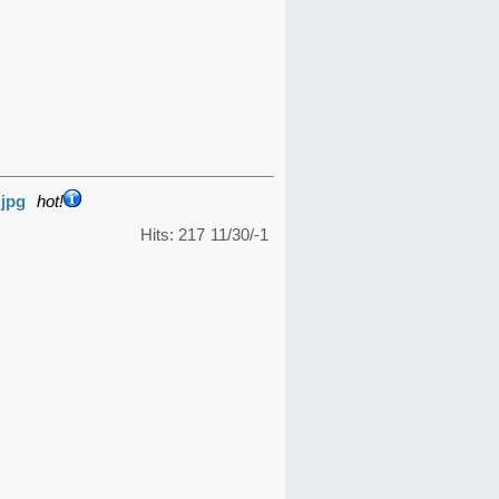
.jpg
hot!
Hits: 217
11/30/-1