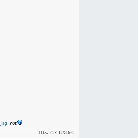
.jpg
hot!
Hits: 212
11/30/-1