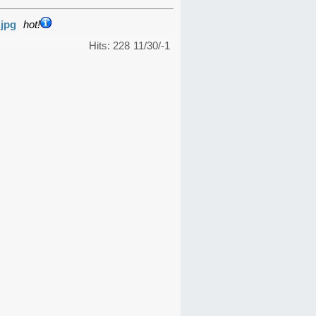
.jpg
hot!
Hits: 228
11/30/-1