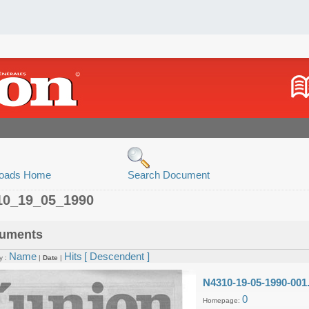
oads Home
Search Document
10_19_05_1990
uments
Name
Hits
[ Descendent ]
y :
|
Date
|
N4310-19-05-1990-001
0
Homepage: