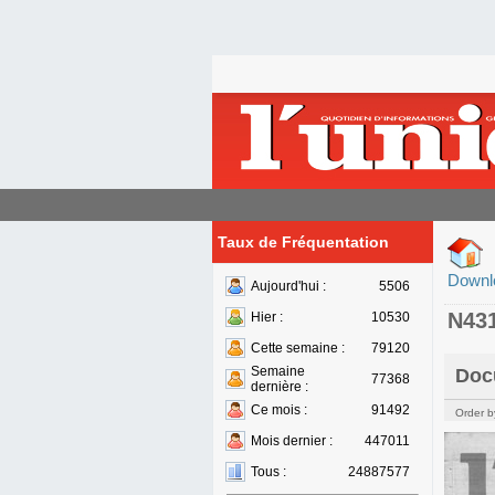
Taux de Fréquentation
Downl
Aujourd'hui :
5506
N43
Hier :
10530
Cette semaine :
79120
Semaine
Doc
77368
dernière :
Ce mois :
91492
Order b
Mois dernier :
447011
Tous :
24887577