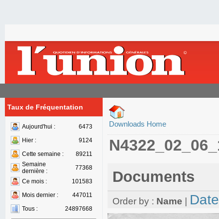
Taux de Fréquentation
Downloads Home
Aujourd'hui :
6473
N4322_02_06_
Hier :
9124
Cette semaine :
89211
Semaine
77368
dernière :
Documents
Ce mois :
101583
Mois dernier :
447011
Date
Order by :
Name
|
Tous :
24897668