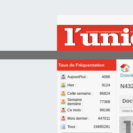
Taux de Fréquentation
Downl
Aujourd'hui :
4086
N43
Hier :
9124
Cette semaine :
86824
Semaine
Doc
77368
dernière :
Ce mois :
99196
Order b
Mois dernier :
447011
Tous :
24895281