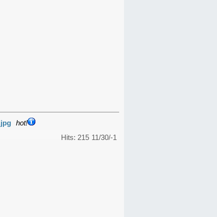
.jpg
hot!
Hits: 215
11/30/-1