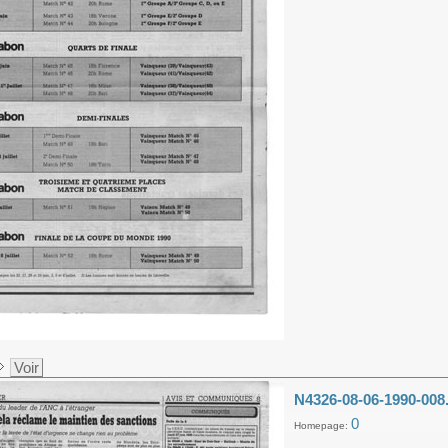
Voir
N4326-08-06-1990-008
0
Homepage: