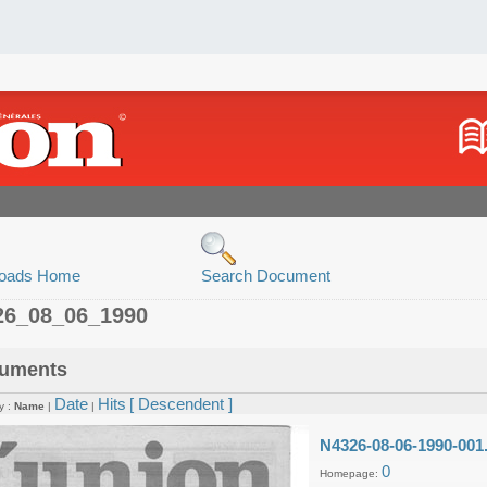
oads Home
Search Document
26_08_06_1990
uments
Date
Hits
[ Descendent ]
y :
Name
|
|
N4326-08-06-1990-001
0
Homepage: