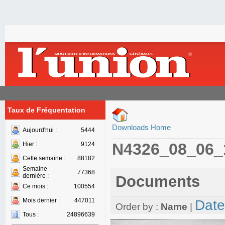
Taux de Fréquentation
Downloads Home
Aujourd'hui :
5444
N4326_08_06_
Hier :
9124
Cette semaine :
88182
Semaine
77368
dernière :
Documents
Ce mois :
100554
Mois dernier :
447011
Date
Order by :
Name
|
Tous :
24896639