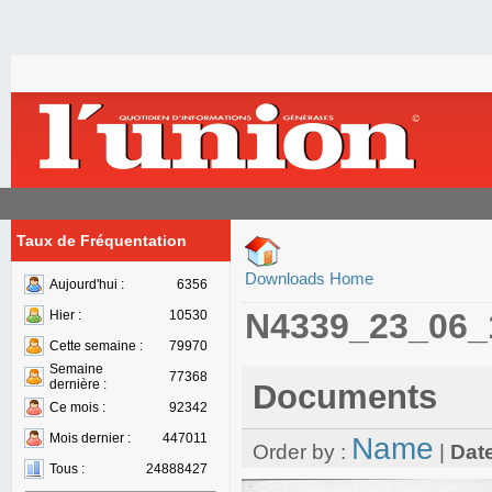
Taux de Fréquentation
Downloads Home
Aujourd'hui :
6356
N4339_23_06_
Hier :
10530
Cette semaine :
79970
Semaine
77368
dernière :
Documents
Ce mois :
92342
Mois dernier :
447011
Name
Order by :
|
Dat
Tous :
24888427