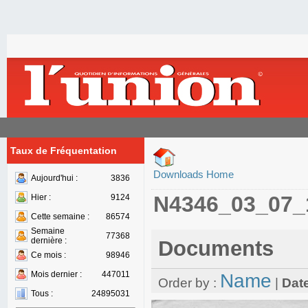
Taux de Fréquentation
Downloads Home
Aujourd'hui :
3836
N4346_03_07_
Hier :
9124
Cette semaine :
86574
Semaine
77368
dernière :
Documents
Ce mois :
98946
Mois dernier :
447011
Name
Order by :
|
Dat
Tous :
24895031