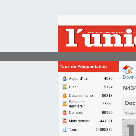
Taux de Fréquentation
Downl
Aujourd'hui :
4080
N43
Hier :
9124
Cette semaine :
86818
Semaine
Doc
77368
dernière :
Ce mois :
99190
Order b
Mois dernier :
447011
Tous :
24895275