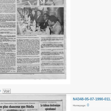
Voir
N4348-05-07-1990-011.
0
Homepage: