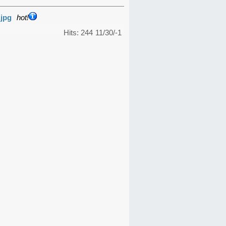
.jpg
hot!
Hits: 244
11/30/-1