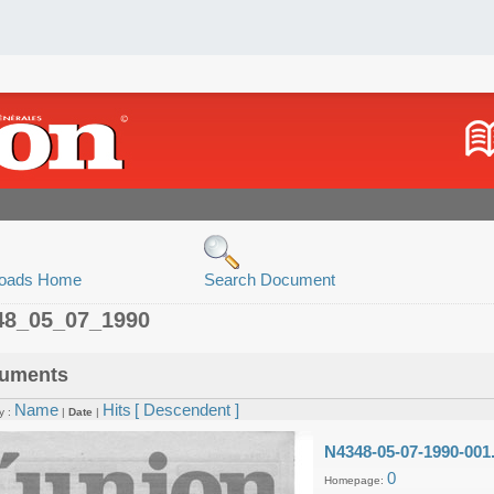
oads Home
Search Document
48_05_07_1990
uments
Name
Hits
[ Descendent ]
y :
|
Date
|
N4348-05-07-1990-001
0
Homepage: