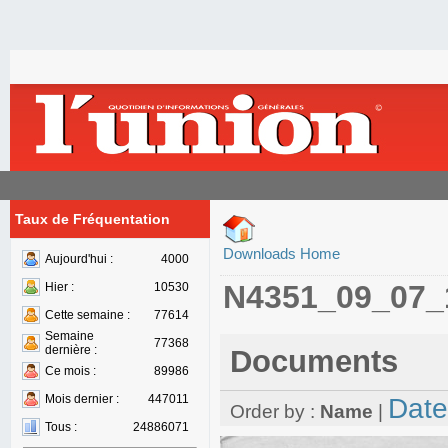
Taux de Fréquentation
Downloads Home
Aujourd'hui :
4000
N4351_09_07_
Hier :
10530
Cette semaine :
77614
Semaine
77368
dernière :
Documents
Ce mois :
89986
Mois dernier :
447011
Date
Order by :
Name
|
Tous :
24886071