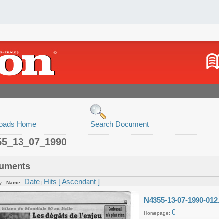
oads Home
Search Document
55_13_07_1990
uments
Date
Hits
[ Ascendant ]
y :
Name
|
|
N4355-13-07-1990-012
0
Homepage: