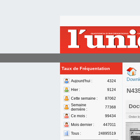
Taux de Fréquentation
Downl
Aujourd'hui :
4324
N43
Hier :
9124
Cette semaine :
87062
Semaine
Doc
77368
dernière :
Ce mois :
99434
Order b
Mois dernier :
447011
Tous :
24895519