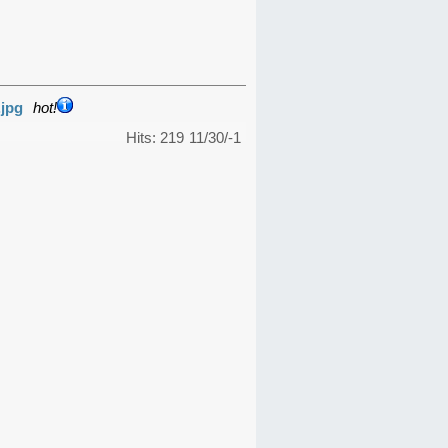
.jpg
hot!
Hits: 219
11/30/-1