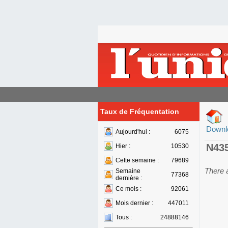
Taux de Fréquentation
Downl
Aujourd'hui :
6075
N43
Hier :
10530
Cette semaine :
79689
There 
Semaine
77368
dernière :
Ce mois :
92061
Mois dernier :
447011
Tous :
24888146