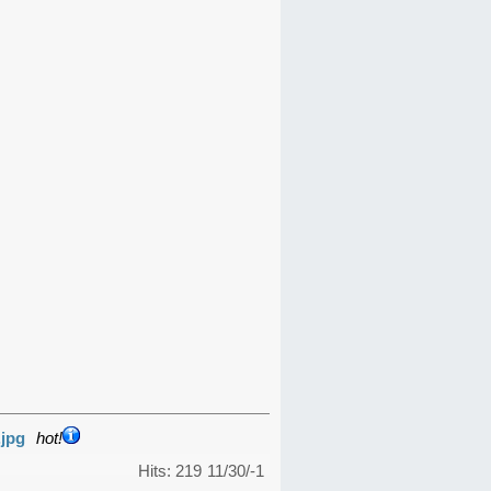
.jpg
hot!
Hits: 219
11/30/-1