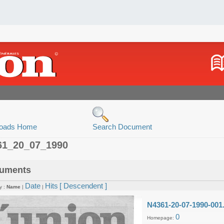
oads Home
Search Document
61_20_07_1990
uments
Date
Hits
[ Descendent ]
y :
Name
|
|
N4361-20-07-1990-001
0
Homepage: