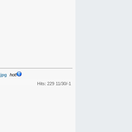
.jpg
hot!
Hits: 229
11/30/-1