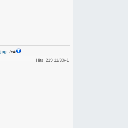
.jpg
hot!
Hits: 219
11/30/-1