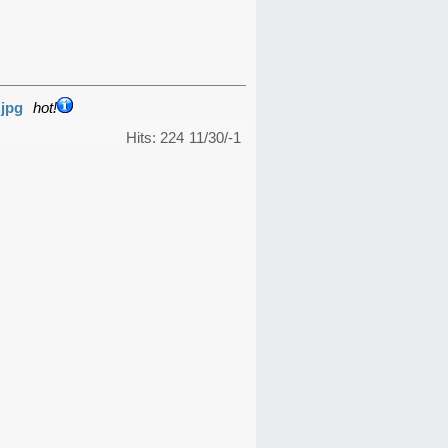
.jpg
hot!
Hits: 224
11/30/-1