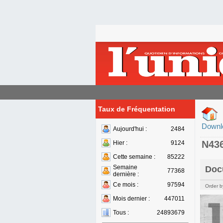
Taux de Fréquentation
Downl
Aujourd'hui :
2484
N43
Hier :
9124
Cette semaine :
85222
Semaine
Doc
77368
dernière :
Ce mois :
97594
Order b
Mois dernier :
447011
Tous :
24893679