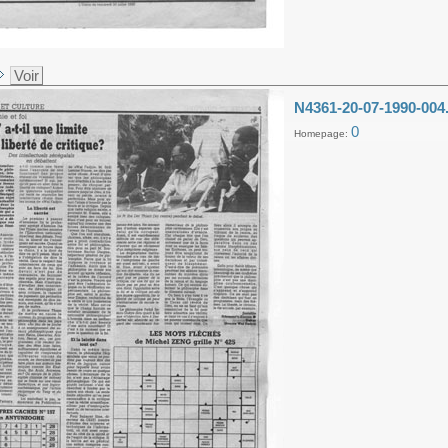
Voir
N4361-20-07-1990-004
0
Homepage: