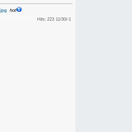
.jpg
hot!
Hits: 223
11/30/-1