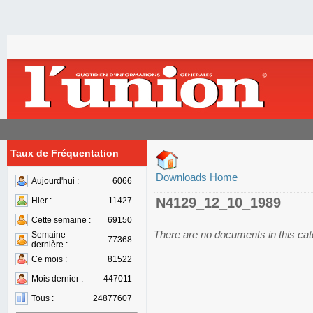
Taux de Fréquentation
Downloads Home
Aujourd'hui :
6066
N4129_12_10_1989
Hier :
11427
Cette semaine :
69150
There are no documents in this ca
Semaine
77368
dernière :
Ce mois :
81522
Mois dernier :
447011
Tous :
24877607