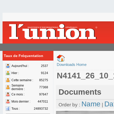
Taux de Fréquentation
Downloads Home
Aujourd'hui :
2537
N4141_26_10_
Hier :
9124
Cette semaine :
85275
Semaine
77368
dernière :
Documents
Ce mois :
97647
Mois dernier :
447011
Name
Da
Order by :
|
Tous :
24893732