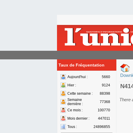
Taux de Fréquentation
Downl
Aujourd'hui :
5660
N41
Hier :
9124
Cette semaine :
88398
There 
Semaine
77368
dernière :
Ce mois :
100770
Mois dernier :
447011
Tous :
24896855