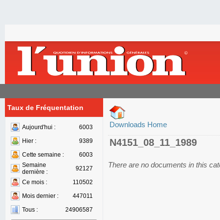
Taux de Fréquentation
Downloads Home
Aujourd'hui :
6003
N4151_08_11_1989
Hier :
9389
Cette semaine :
6003
There are no documents in this ca
Semaine
92127
dernière :
Ce mois :
110502
Mois dernier :
447011
Tous :
24906587