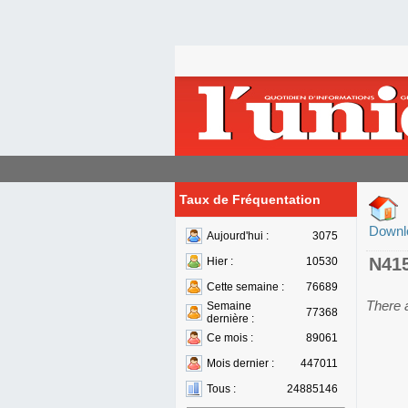
Taux de Fréquentation
Downl
Aujourd'hui :
3075
N41
Hier :
10530
Cette semaine :
76689
There 
Semaine
77368
dernière :
Ce mois :
89061
Mois dernier :
447011
Tous :
24885146