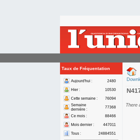
Taux de Fréquentation
Downl
Aujourd'hui :
2480
N41
Hier :
10530
Cette semaine :
76094
There 
Semaine
77368
dernière :
Ce mois :
88466
Mois dernier :
447011
Tous :
24884551