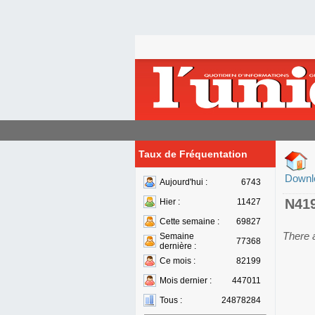
Taux de Fréquentation
Downl
Aujourd'hui :
6743
N41
Hier :
11427
Cette semaine :
69827
There 
Semaine
77368
dernière :
Ce mois :
82199
Mois dernier :
447011
Tous :
24878284