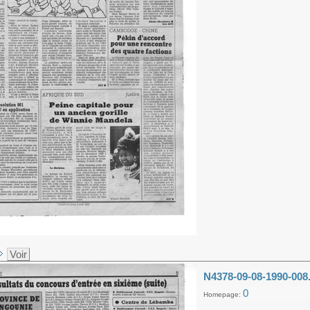
Voir
N4378-09-08-1990-008
0
Homepage: