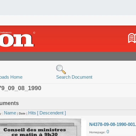
oads Home
Search Document
79_09_08_1990
uments
Name
Hits
[ Descendent ]
y :
|
Date
|
N4378-09-08-1990-001
0
Homepage: