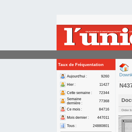
Taux de Fréquentation
Downl
Aujourd'hui :
9260
N43
Hier :
11427
Cette semaine :
72344
Semaine
Doc
77368
dernière :
Ce mois :
84716
Order b
Mois dernier :
447011
Tous :
24880801