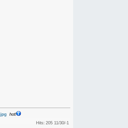
.jpg
hot!
Hits: 205
11/30/-1