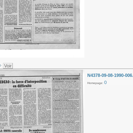
Voir
N4378-09-08-1990-006
0
Homepage: