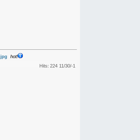
.jpg
hot!
Hits: 224
11/30/-1