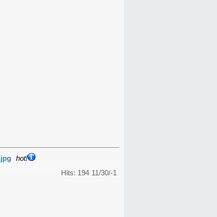
.jpg
hot!
Hits: 194
11/30/-1