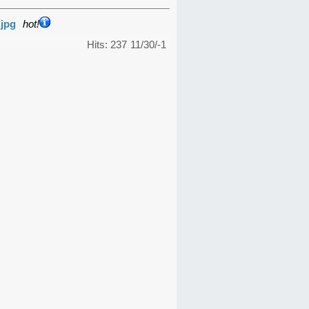
.jpg
hot!
Hits: 237
11/30/-1