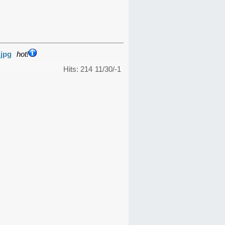
.jpg
hot!
Hits: 214
11/30/-1