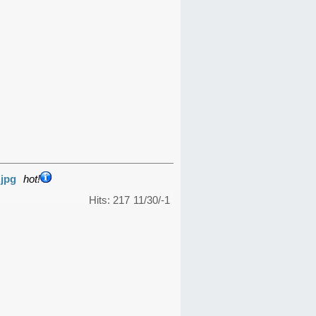
.jpg
hot!
Hits: 217
11/30/-1