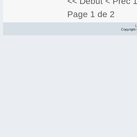
<<
Début
<
Préc
Page 1 de 2
L
Copyright 