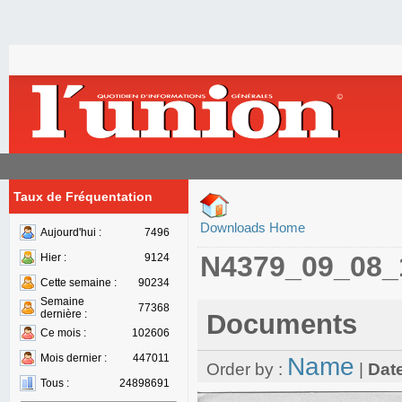
Taux de Fréquentation
Downloads Home
Aujourd'hui :
7496
N4379_09_08_
Hier :
9124
Cette semaine :
90234
Semaine
77368
dernière :
Documents
Ce mois :
102606
Mois dernier :
447011
Name
Order by :
|
Dat
Tous :
24898691