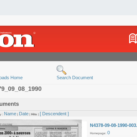
oads Home
Search Document
79_09_08_1990
uments
Name
Date
[ Descendent ]
y :
|
|
Hits
|
N4378-09-08-1990-003
0
Homepage: