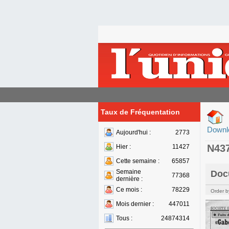
Taux de Fréquentation
Downl
Aujourd'hui :
2773
N43
Hier :
11427
Cette semaine :
65857
Semaine
Doc
77368
dernière :
Ce mois :
78229
Order b
Mois dernier :
447011
Tous :
24874314