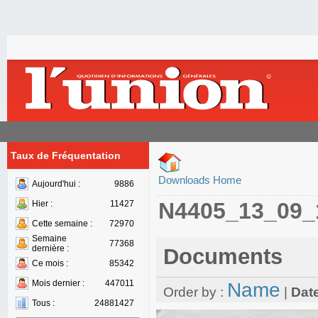
Taux de Fréquentation
Downloads Home
Aujourd'hui :
9886
N4405_13_09_
Hier :
11427
Cette semaine :
72970
Semaine
77368
dernière :
Documents
Ce mois :
85342
Mois dernier :
447011
Name
Order by :
|
Dat
Tous :
24881427