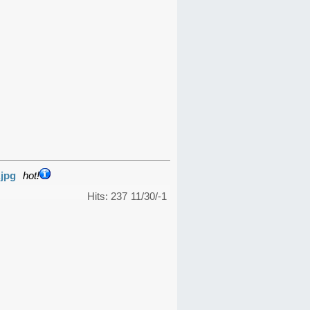
.jpg
hot!
Hits: 237
11/30/-1