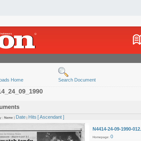
oads Home
Search Document
14_24_09_1990
uments
Date
Hits
[ Ascendant ]
y :
Name
|
|
N4414-24-09-1990-012
0
Homepage: