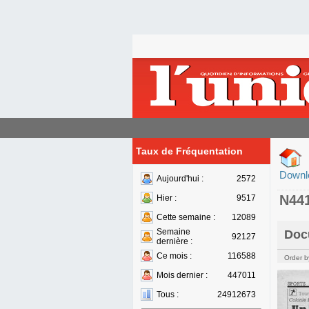
Taux de Fréquentation
Downl
Aujourd'hui :
2572
N44
Hier :
9517
Cette semaine :
12089
Semaine
Doc
92127
dernière :
Ce mois :
116588
Order b
Mois dernier :
447011
Tous :
24912673