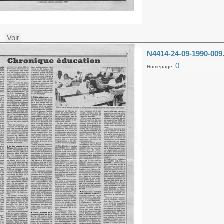
Voir
N4414-24-09-1990-009
0
Homepage: