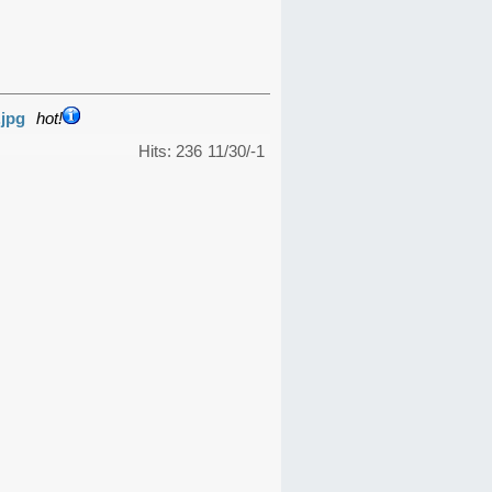
.jpg
hot!
Hits: 236
11/30/-1