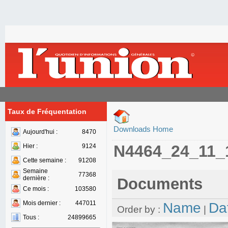
Taux de Fréquentation
Downloads Home
Aujourd'hui :
8470
N4464_24_11_
Hier :
9124
Cette semaine :
91208
Semaine
77368
dernière :
Documents
Ce mois :
103580
Mois dernier :
447011
Name
Da
Order by :
|
Tous :
24899665