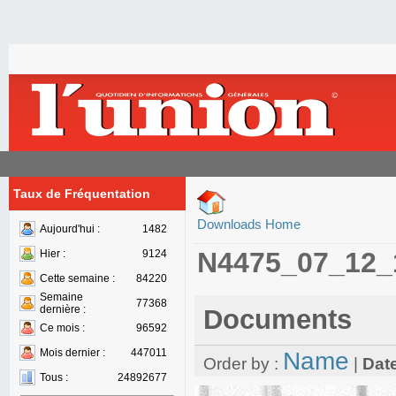
Taux de Fréquentation
Downloads Home
Aujourd'hui :
1482
N4475_07_12_
Hier :
9124
Cette semaine :
84220
Semaine
77368
dernière :
Documents
Ce mois :
96592
Mois dernier :
447011
Name
Order by :
|
Dat
Tous :
24892677