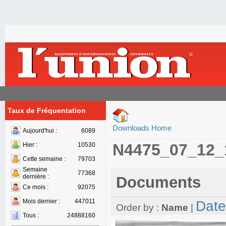
Taux de Fréquentation
Downloads Home
Aujourd'hui :
6089
N4475_07_12_
Hier :
10530
Cette semaine :
79703
Semaine
77368
dernière :
Documents
Ce mois :
92075
Mois dernier :
447011
Date
Order by :
Name
|
Tous :
24888160