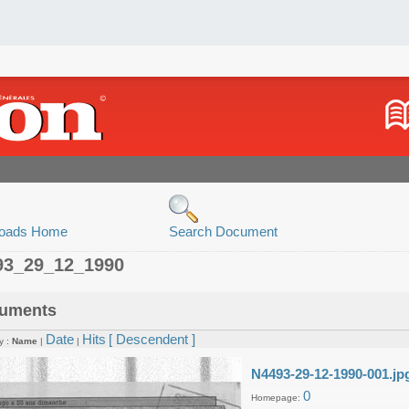
oads Home
Search Document
93_29_12_1990
uments
Date
Hits
[ Descendent ]
y :
Name
|
|
N4493-29-12-1990-001.jp
0
Homepage: