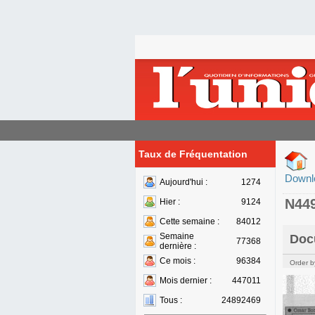
Taux de Fréquentation
Downl
Aujourd'hui :
1274
N44
Hier :
9124
Cette semaine :
84012
Semaine
Doc
77368
dernière :
Ce mois :
96384
Order b
Mois dernier :
447011
Tous :
24892469