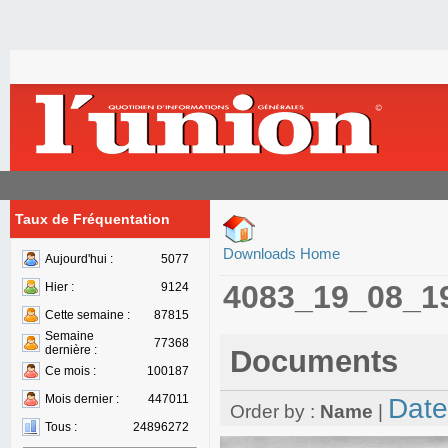
Taux de Fréquentation
Downloads Home
Aujourd'hui :
5077
4083_19_08_1
Hier :
9124
Cette semaine :
87815
Semaine
77368
dernière :
Documents
Ce mois :
100187
Mois dernier :
447011
Date
Order by :
Name
|
Tous :
24896272