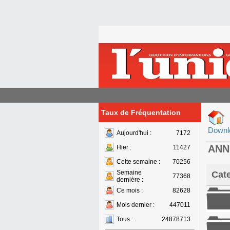
Taux de Fréquentation
Downl
Aujourd'hui :
7172
ANN
Hier :
11427
Cette semaine :
70256
Semaine
Cat
77368
dernière :
Ce mois :
82628
Mois dernier :
447011
Tous :
24878713